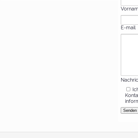
Vorna
E-mail
Nachric
Ic
Konta
infor