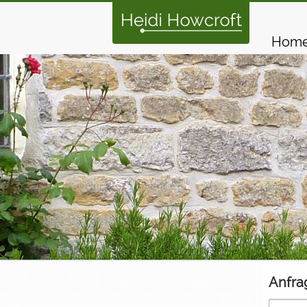
Hom
Anfra