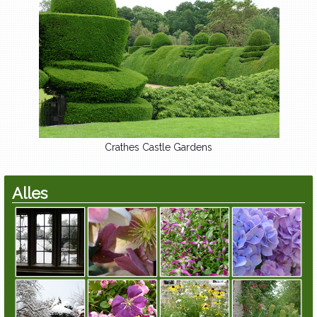
◂
▸
Crathes Castle Gardens
Alles